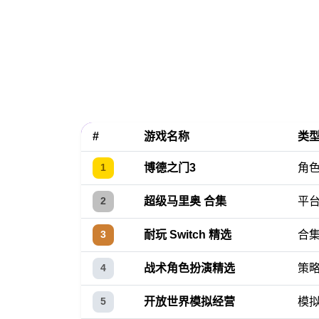
#
游戏名称
类
博德之门3
角
1
超级马里奥 合集
平
2
耐玩 Switch 精选
合
3
战术角色扮演精选
策
4
开放世界模拟经营
模
5