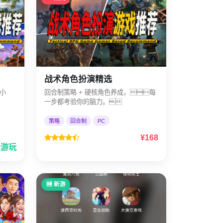
战术角色扮演精选
小
回合制策略 + 硬核角色养成，每
一步都考验你的脑力。
策略
回合制
PC
¥168
费游玩
🆕 新游