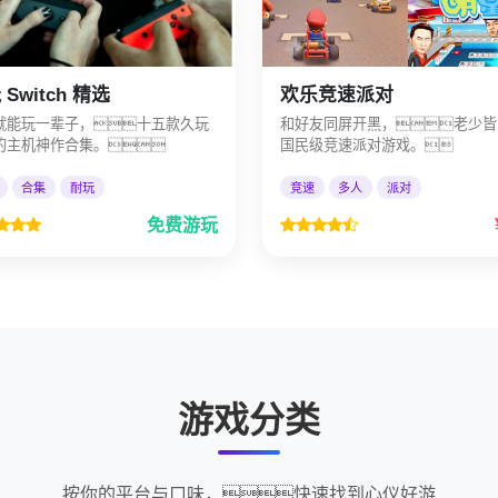
Switch 精选
欢乐竞速派对
就能玩一辈子，十五款久玩
和好友同屏开黑，老少皆
的主机神作合集。
国民级竞速派对游戏。
合集
耐玩
竞速
多人
派对
免费游玩
游戏分类
按你的平台与口味，快速找到心仪好游