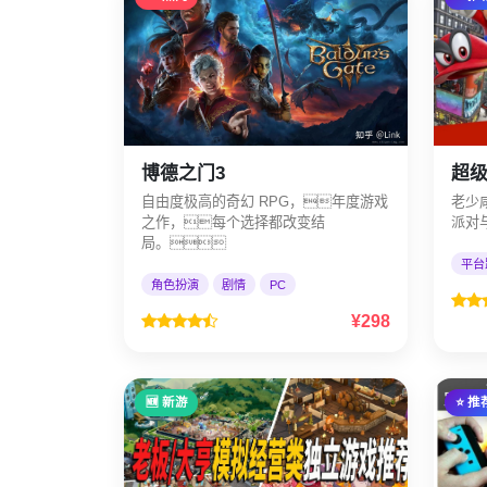
博德之门3
超级
自由度极高的奇幻 RPG，年度游戏
老少
之作，每个选择都改变结
派对
局。
平台
角色扮演
剧情
PC
¥298
🆕 新游
⭐ 推