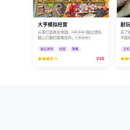
大亨模拟经营
耐玩 
从零打造商业帝国，独立团队
买了
精心打磨的策略佳作。
不腻
独立游戏
经营
策略
主机
¥48