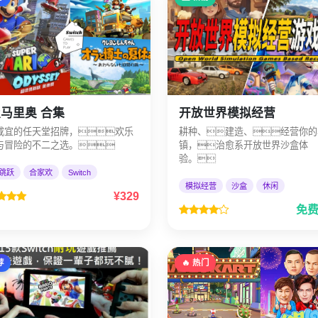
马里奥 合集
开放世界模拟经营
咸宜的任天堂招牌，欢乐
耕种、建造、经营你的
与冒险的不二之选。
镇，治愈系开放世界沙盒体
验。
跳跃
合家欢
Switch
模拟经营
沙盒
休闲
¥329
免
荐
🔥 热门